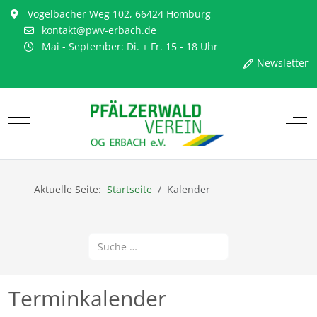
Vogelbacher Weg 102, 66424 Homburg
kontakt@pwv-erbach.de
Mai - September: Di. + Fr. 15 - 18 Uhr
Newsletter
Mobile Menu Toggle
Off-
Aktuelle Seite:
Startseite
Kalender
Suchen
Terminkalender